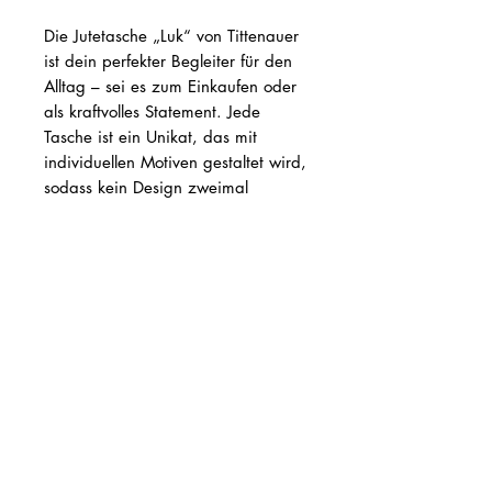
Die Jutetasche „Luk“ von Tittenauer
ist dein perfekter Begleiter für den
Alltag – sei es zum Einkaufen oder
als kraftvolles Statement. Jede
Tasche ist ein Unikat, das mit
individuellen Motiven gestaltet wird,
sodass kein Design zweimal
existiert. Nachhaltig und stilvoll
vereint sie Funktionalität mit
feministischer Haltung und spiegelt
die Werte unseres Labels wider. Mit
„Luk“ trägst du nicht nur deine
Einkäufe, sondern setzt auch ein
sichtbares Zeichen für
Empowerment. Entdecke
Accessoires, die so einzigartig sind
wie du selbst.